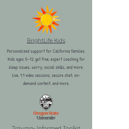
BrightLife Kids
Personalized support for California families.
Kids ages 0–12 get free, expert coaching for
sleep issues, worry, social skills, and more.
Live, 1:1 video sessions, secure chat, on-
demand content, and more.
Trauma- Informed Toolkit