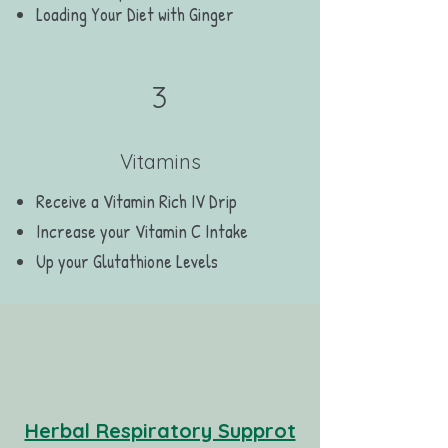
Loading Your Diet with Ginger
3
Vitamins
Receive a Vitamin Rich IV Drip​
Increase your Vitamin C Intake
Up your Glutathione Levels
Herbal Respiratory Supprot