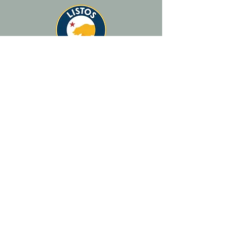
First Aid for Your Mind
To help Californians better understand what
we each can do to strengthen ourselves, our
loved ones, and our communities, Listos
California has created a
First Aid Kit for Your
Mind
with five simple steps for protecting
your mental well-being