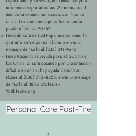
capacitados y en vivo que brindan apoyo e
información gratuitos las 24 horas, los 7
días de la semana para cualquier tipo de
crisis. Envíe un mensaje de texto con la
palabra "LA" al 741741.
Línea directa de CALHope: asesoramiento
gratuito entre pares. Llame o envíe un
mensaje de texto al
(833) 317-4673
.
Línea Nacional de Ayuda para el Suicidio y
las Crisis: Si está pasando por una situación
difícil o en crisis, hay ayuda disponible.
Llame al
(800) 273-8255
, envíe un mensaje
de texto al 988 o chatee en
988lifeline.org.
Personal Care Post-Fire