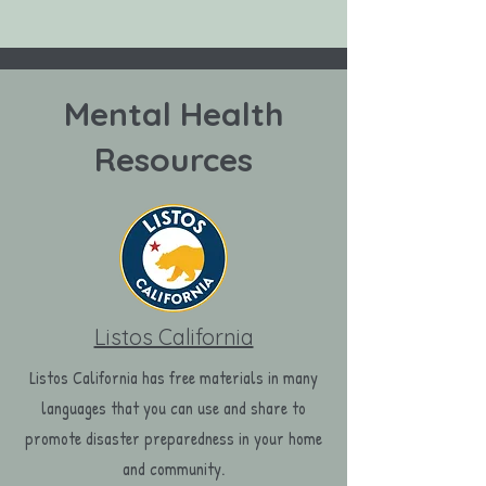
Mental Health
Resources
Listos California
Listos California has free materials in many
languages that you can use and share to
promote disaster preparedness in your home
and community.