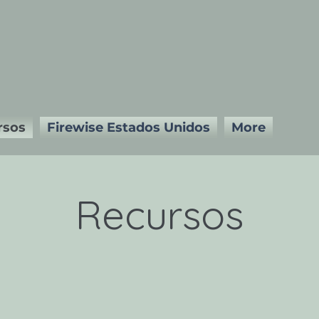
rsos
Firewise Estados Unidos
More
Recursos